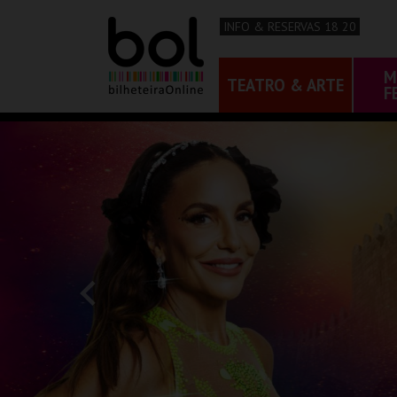
INFO & RESERVAS 18 20
M
TEATRO & ARTE
F