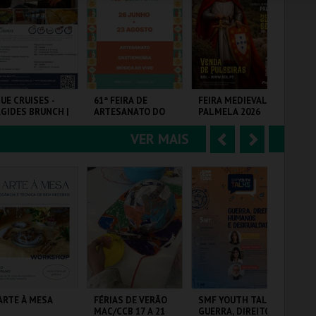
e
u
COMPRAR
COMPRAR
COMPRAR
r
i
i
n
o
t
UE CRUISES -
61ª FEIRA DE
FEIRA MEDIEVAL DE
26
GIDES BRUNCH |
ARTESANATO DO
PALMELA 2026
FA
r
e
SSEIO DE BARCO
ESTORIL
26
VER MAIS
A
S
UE CRUISES
FIARTIL
CASTELO E CENTRO
PAR
HIST.
EX
n
e
t
g
MAIS INFO
MAIS INFO
MAIS INFO
e
u
COMPRAR
COMPRAR
COMPRAR
r
i
i
n
o
t
ARTE À MESA
FÉRIAS DE VERÃO
SMF YOUTH TALK -
PR
MAC/CCB 17 A 21
GUERRA, DIREITOS
PO