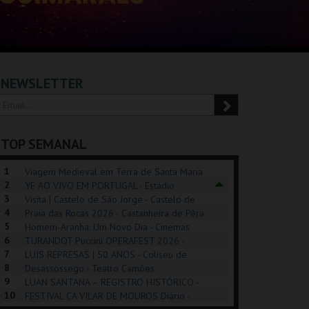
NEWSLETTER
TOP SEMANAL
1
Viagem Medieval em Terra de Santa Maria
2
2026 - Santa Maria da Feira
YE AO VIVO EM PORTUGAL - Estádio
3
Algarve
Visita | Castelo de São Jorge - Castelo de
4
São Jorge
Praia das Rocas 2026 - Castanheira de Pêra
5
Homem-Aranha: Um Novo Dia - Cinemas
6
Cinemax Penafiel
TURANDOT Puccini OPERAFEST 2026 -
POSIÇÕES |
SHREK, O MUSICAL
PÉROLA – MELHOR
7
Convento da Cartuxa
LUÍS REPRESAS | 50 ANOS - Coliseu de
HIBITIONS 2026
DE MIM
8
Lisboa
Desassossego - Teatro Camões
9
LUAN SANTANA – REGISTRO HISTÓRICO -
SEU DO ORIENTE.
TAGUSPARK
CASINO ESTORIL
TAG
10
Estádio da Luz
FESTIVAL CA VILAR DE MOUROS Diário -