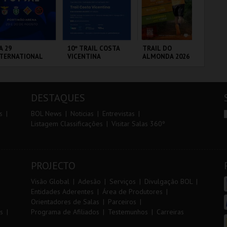
r
i
i
n
o
t
A 29
10º TRAIL COSTA
TRAIL DO
7º
NTERNATIONAL
VICENTINA
ALMONDA 2026
OE
r
e
ASTERS FUTSAL
26 - SL BENFICA
 FC JIMBEE CAR
RTIMÃO ARENA
SANTIAGO DO
SERRA DE AIRE
FÁ
CACÉM E SINES
PÓ
DESTAQUES
MAIS INFO
MAIS INFO
MAIS INFO
s
BOL News
Noticias
Entrevistas
Listagem Classificações
Visitar Salas 360º
COMPRAR
INSCREVER
INSCREVER
PROJECTO
Visão Global
Adesão
Serviços
Divulgação BOL
Entidades Aderentes
Área de Produtores
Orientadores de Salas
Parceiros
s
Programa de Afiliados
Testemunhos
Carreiras