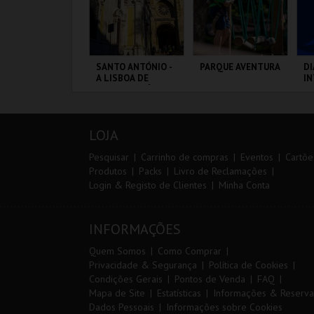
IA EURO RX OF
SANTO ANTÓNIO -
PARQUE AVENTURA
DI
ORTUGAL | PASSE
A LISBOA DE
I
IP 2 DIAS
SANTO ANTÓNIO -
M
PERCURSO
20
VS
IRCUITO DE
ML - SANTO
PARQUE
PO
OUSADA
ANTÓNIO
ORNITOLÓGICO
LOJA
MAIS INFO
MAIS INFO
MAIS INFO
Pesquisar
Carrinho de compras
Eventos
Cartõe
Produtos
Packs
Livro de Reclamações
Login & Registo de Clientes
Minha Conta
COMPRAR
COMPRAR
COMPRAR
INFORMAÇÕES
Quem Somos
Como Comprar
Privacidade & Segurança
Política de Cookies
Condições Gerais
Pontos de Venda
FAQ
Mapa de Site
Estatísticas
Informações & Reserva
Dados Pessoais
Informações sobre Cookies