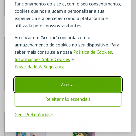
funcionamento do site e, com o seu consentimento,
cookies que nos ajudam a personalizar a sua
experiência e a perceber como a plataforma é
MENU NACHOS + 1
MENU TEMÁTICO
utilizada pelos nossos visitantes.
MOLHO + 1 BEBIDA
MARVEL
DE 750 ML
CENÁRIO CASUAL
CENÁRIO CASUAL
Ao clicar em "Aceitar" concorda com o
armazenamento de cookies no seu dispositivo. Para
saber mais consulte a nossa
Política de Cookies
,
Informações Sobre Cookies
e
MAIS INFO
MAIS INFO
Privacidade & Segurança
.
COMPRAR
COMPRAR
Aceitar
GOMAS
MENU PATRULHA
Rejeitar não essenciais
PATA
CENÁRIO CASUAL
CENÁRIO CASUAL
Gerir Preferências
MAIS INFO
MAIS INFO