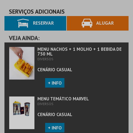
SERVIÇOS ADICIONAIS
RESERVAR
ALUGAR
MAIS INFO
MAIS INFO
COMPRAR
COMPRAR
VEJA AINDA:
MENU NACHOS + 1 MOLHO + 1 BEBIDA DE
750 ML
DIVERSOS
CENÁRIO CASUAL
+ INFO
MENU TEMÁTICO MARVEL
DIVERSOS
CENÁRIO CASUAL
+ INFO