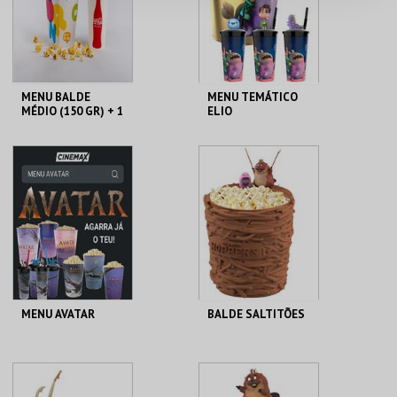
COMPRAR
COMPRAR
MENU BALDE
MENU TEMÁTICO
MÉDIO (150 GR) + 1
ELIO
BEBIDA DE 750 ML
CENÁRIO CASUAL
CENÁRIO CASUAL
MAIS INFO
MAIS INFO
COMPRAR
COMPRAR
MENU AVATAR
BALDE SALTITÕES
CENÁRIO CASUAL
CENÁRIO CASUAL