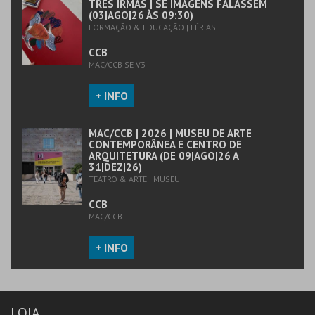
TRÊS IRMÃS | SE IMAGENS FALASSEM
(03|AGO|26 ÀS 09:30)
COMPRAR
FORMAÇÃO & EDUCAÇÃO | FÉRIAS
CCB
MAC/CCB SE V3
+ INFO
MAC/CCB | 2026 | MUSEU DE ARTE
CONTEMPORÂNEA E CENTRO DE
ARQUITETURA (DE 09|AGO|26 A
31|DEZ|26)
TEATRO & ARTE | MUSEU
CCB
MAC/CCB
+ INFO
LOJA