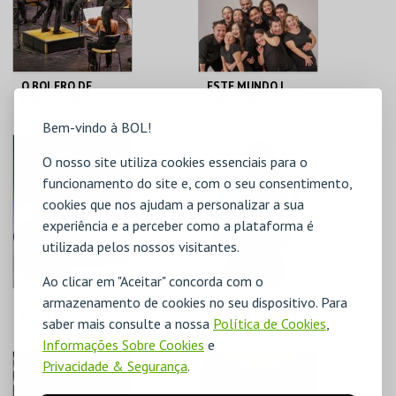
COMPRAR
COMPRAR
O BOLERO DE
ESTE MUNDO |
RAVEL | OML
DANÇANDO COM A
DIFERENÇA &
Bem-vindo à BOL!
BOUCHRA
OUIZGUEN
CCB
CCB
O nosso site utiliza cookies essenciais para o
funcionamento do site e, com o seu consentimento,
MAIS INFO
MAIS INFO
cookies que nos ajudam a personalizar a sua
experiência e a perceber como a plataforma é
COMPRAR
COMPRAR
utilizada pelos nossos visitantes.
Ao clicar em "Aceitar" concorda com o
armazenamento de cookies no seu dispositivo. Para
CH'TTAHH | BILAL
BREVE HISTÓRIA
EL-HAD
DA ÁGUA | TEATRO
saber mais consulte a nossa
Política de Cookies
,
PRAGA
Informações Sobre Cookies
e
CCB
CCB
Privacidade & Segurança
.