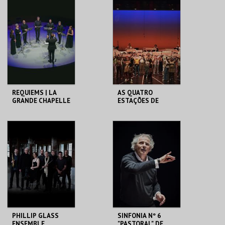
COMENTADOS
CCB
CCB
MAIS INFO
MAIS INFO
COMPRAR
COMPRAR
REQUIEMS | LA
AS QUATRO
GRANDE CHAPELLE
ESTAÇÕES DE
| SEXTA MAIOR
ARCIMBOLDO |
SETÚBAL VOZ |
CONCERTOS
CCB
CCB
COMENTADOS
MAIS INFO
MAIS INFO
COMPRAR
COMPRAR
PHILLIP GLASS
SINFONIA Nº 6
ENSEMBLE
"PASTORAL" DE