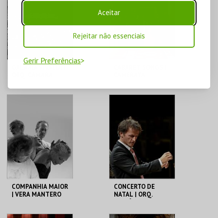
MAIS INFO
MAIS INFO
Aceitar
COMPRAR
COMPRAR
Rejeitar não essenciais
Gerir Preferências
GALÁXIA VIVALDI |
CABARET SONGS |
ORQ. CÂMARA
CAMERATA
PORTUGUESA |
ATLÂNTICA
SEXTA MAIOR
CCB
CCB
MAIS INFO
MAIS INFO
COMPRAR
COMPRAR
COMPANHIA MAIOR
CONCERTO DE
| VERA MANTERO
NATAL | ORQ.
SINFÓNICA
PORTUGUESA