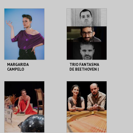
GARIBALDI / OS
LOUVRE
POSSESSOS
CCB
CCB
MAIS INFO
MAIS INFO
COMPRAR
COMPRAR
MARGARIDA
TRIO FANTASMA
CAMPELO
DE BEETHOVEN |
TRIO ARKADIA
CCB
CCB
MAIS INFO
MAIS INFO
COMPRAR
COMPRAR