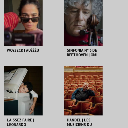
MAIS INFO
MAIS INFO
COMPRAR
COMPRAR
WOYZECK | AUÉÉÉU
SINFONIA Nº 5 DE
BEETHOVEN | OML
E STEVEN ISSERLIS
CCB
CCB
MAIS INFO
MAIS INFO
COMPRAR
COMPRAR
LAISSEZ FAIRE |
HANDEL | LES
LEONARDO
MUSICIENS DU