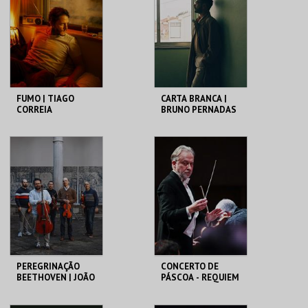
MAIS INFO
MAIS INFO
COMPRAR
COMPRAR
FUMO | TIAGO
CARTA BRANCA |
CORREIA
BRUNO PERNADAS
CCB
CCB
MAIS INFO
MAIS INFO
COMPRAR
COMPRAR
PEREGRINAÇÃO
CONCERTO DE
BEETHOVEN | JOÃO
PÁSCOA - REQUIEM
ROIZ ENSEMBLE |
DE VERDI | OSP
CONCERTOS