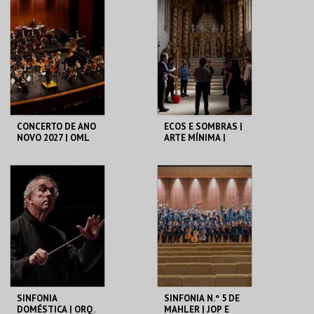
CCB
CCB
MAIS INFO
MAIS INFO
COMPRAR
COMPRAR
CONCERTO DE ANO
ECOS E SOMBRAS |
NOVO 2027 | OML
ARTE MÍNIMA |
SEXTA MAIOR
CCB
CCB
MAIS INFO
MAIS INFO
COMPRAR
COMPRAR
SINFONIA
SINFONIA N.º 5 DE
DOMÉSTICA | ORQ.
MAHLER | JOP E