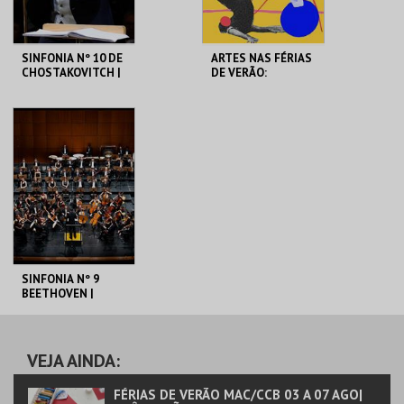
SINFONIA Nº 10 DE
ARTES NAS FÉRIAS
CHOSTAKOVITCH |
DE VERÃO:
OSP
QUEREMOS
PASSAR! - MISSÃO:
DEMOCRACIA
CCB
CCB
MAIS INFO
MAIS INFO
COMPRAR
COMPRAR
SINFONIA Nº 9
BEETHOVEN |
ORQUESTRA XXI E
CORO SINFÓNICO
LISBOA CANTAT
CCB
VEJA AINDA:
MAIS INFO
FÉRIAS DE VERÃO MAC/CCB 03 A 07 AGO|