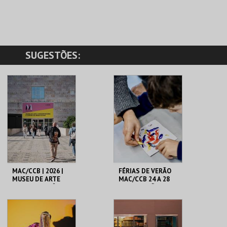
SUGESTÕES:
MAC/CCB | 2026 |
FÉRIAS DE VERÃO
MUSEU DE ARTE
MAC/CCB 24 A 28
CONTEMPORÂNEA
AGO| MISSÃO-
E CENTRO DE
TERRA |
ARQUITETURA
CONSTELAÇÃO
CCB
CCB
OLHAR