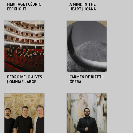
HÉRITAGE | CÉDRIC
A MIND IN THE
EECKHOUT
HEART | JOANA
GAMA | SEXTA
MAIOR
CCB
CCB
MAIS INFO
MAIS INFO
COMPRAR
COMPRAR
PEDRO MELO ALVES
CARMEN DE BIZET |
| OMNIAE LARGE
ÓPERA
ENSEMBLE
CCB
CCB
MAIS INFO
MAIS INFO
COMPRAR
COMPRAR