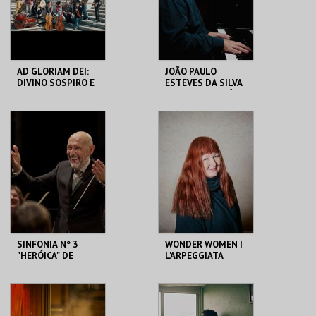
COMPRAR
COMPRAR
AD GLORIAM DEI:
JOÃO PAULO
DIVINO SOSPIRO E
ESTEVES DA SILVA
ANN HALLENBERG |
QUARTETO | PAÍS
SEXTA MAIOR
DISTANTE
CCB
CCB
MAIS INFO
MAIS INFO
COMPRAR
COMPRAR
SINFONIA Nº 3
WONDER WOMEN |
"HERÓICA" DE
L'ARPEGGIATA
BEETHOVEN | OML
E ENRICO ONOFRI
CCB
CCB