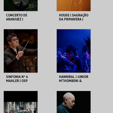
CONCERTO DE
HOUSE | SAGRAÇÃO
ARANJUEZ |
DA PRIMAVERA |
ORQUESTRA DO
BALLET DE LYON
NORTE |
CONCERTOS
CCB
CCB
COMENTADOS
MAIS INFO
MAIS INFO
COMPRAR
COMPRAR
SINFONIA Nº 6
HANNIBAL | JUNIOR
MAHLER | OSP
MTHOMBENI &
MICHAEL DE COCK
CCB
CCB
MAIS INFO
MAIS INFO