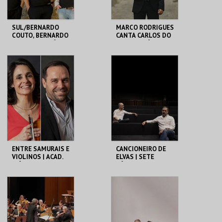
SUL/BERNARDO
MARCO RODRIGUES
COUTO, BERNARDO
CANTA CARLOS DO
MOREIRA E LUÍS
CARMO | HÁ FADO
FIGUEIREDO HÁ
NO CAIS
FADO NO CAIS
CCB
CCB
MAIS INFO
MAIS INFO
COMPRAR
COMPRAR
ENTRE SAMURAIS E
CANCIONEIRO DE
VIOLINOS | ACAD.
ELVAS | SETE
MÚSICA LISBOA |
LÁGRIMAS | SEXTA
CONCERTOS
MAIOR
COMENTADOS
CCB
CCB
MAIS INFO
MAIS INFO