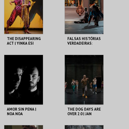
MAIS INFO
MAIS INFO
COMPRAR
COMPRAR
THE DISAPPEARING
FALSAS HISTÓRIAS
ACT | YINKA ESI
VERDADEIRAS:
GRAVES
VICTOR HUGO
PONTES
CCB
CCB
MAIS INFO
MAIS INFO
COMPRAR
COMPRAR
AMOR SIN PENA |
THE DOG DAYS ARE
NOA NOA
OVER 2.0 | JAN
ENSEMBLE
MARTENS
CCB
CCB