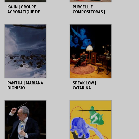
KA-IN | GROUPE
PURCELL E
ACROBATIQUE DE
COMPOSITORAS |
TANGER
SJAELLA | SEXTA
MAIOR
CCB
CCB
MAIS INFO
MAIS INFO
COMPRAR
COMPRAR
PANTUÃ | MARIANA
SPEAK LOW |
DIONÍSIO
CATARINA
WALLENSTEIN
CCB
CCB
MAIS INFO
MAIS INFO
COMPRAR
COMPRAR