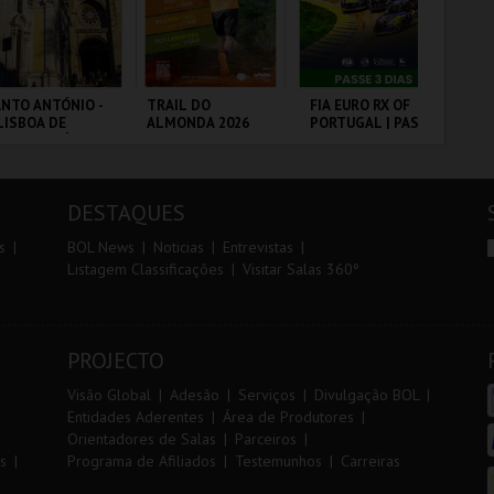
r
i
i
n
o
t
NTO ANTÓNIO -
TRAIL DO
FIA EURO RX OF
DIA
LISBOA DE
ALMONDA 2026
PORTUGAL | PASSE
IN
r
e
NTO ANTÓNIO -
3 DIAS
MA
ERCURSO
20
CP
 - SANTO
SERRA DE AIRE
CIRCUITO DE
PO
FU
NTÓNIO
LOUSADA
DESTAQUES
MAIS INFO
MAIS INFO
MAIS INFO
s
BOL News
Noticias
Entrevistas
Listagem Classificações
Visitar Salas 360º
COMPRAR
INSCREVER
COMPRAR
PROJECTO
Visão Global
Adesão
Serviços
Divulgação BOL
Entidades Aderentes
Área de Produtores
Orientadores de Salas
Parceiros
s
Programa de Afiliados
Testemunhos
Carreiras