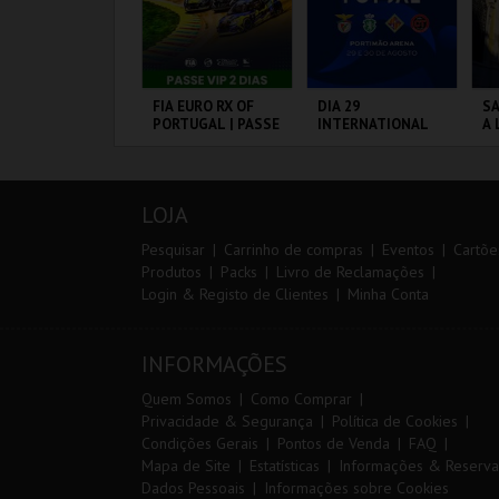
º CONSILCAR
FIA EURO RX OF
DIA 29
SA
EIRAS TRAIL
PORTUGAL | PASSE
INTERNATIONAL
A 
VIP 2 DIAS
MASTERS FUTSAL
SA
2026 - SL BENFICA
P
VS FC JIMBEE CAR
ÁBRICA DA
CIRCUITO DE
PORTIMÃO ARENA
ML
ÓLVORA
LOUSADA
A
LOJA
MAIS INFO
MAIS INFO
MAIS INFO
Pesquisar
Carrinho de compras
Eventos
Cartõe
Produtos
Packs
Livro de Reclamações
Login & Registo de Clientes
Minha Conta
INSCREVER
COMPRAR
COMPRAR
INFORMAÇÕES
Quem Somos
Como Comprar
Privacidade & Segurança
Política de Cookies
Condições Gerais
Pontos de Venda
FAQ
Mapa de Site
Estatísticas
Informações & Reserva
Dados Pessoais
Informações sobre Cookies