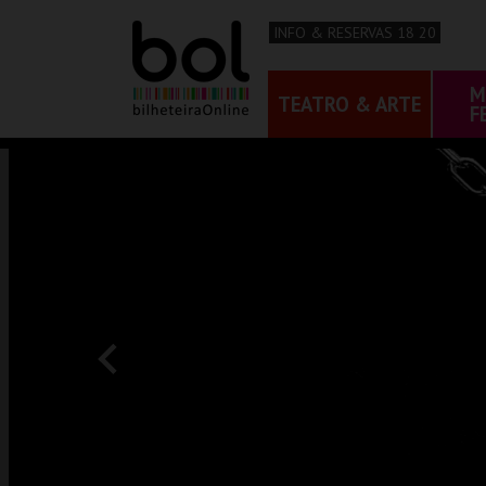
INFO & RESERVAS 18 20
M
TEATRO & ARTE
F