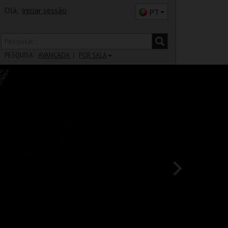
Olá,
iniciar sessão
PT
PESQUISA:
AVANÇADA
POR SALA
DISTRITO
SALA