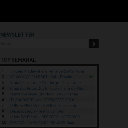
NEWSLETTER
TOP SEMANAL
1
Viagem Medieval em Terra de Santa Maria
2
2026 - Santa Maria da Feira
YE AO VIVO EM PORTUGAL - Estádio
3
Algarve
Visita | Castelo de São Jorge - Castelo de
4
São Jorge
Praia das Rocas 2026 - Castanheira de Pêra
5
Homem-Aranha: Um Novo Dia - Cinemas
6
Cinemax Penafiel
TURANDOT Puccini OPERAFEST 2026 -
REK, O MUSICAL
EXPOSIÇÕES |
PÉROLA – MELHOR
7
Convento da Cartuxa
LUÍS REPRESAS | 50 ANOS - Coliseu de
EXHIBITIONS 2026
DE MIM
8
Lisboa
Desassossego - Teatro Camões
9
LUAN SANTANA – REGISTRO HISTÓRICO -
GUSPARK
MUSEU DO ORIENTE.
CASINO ESTORIL
TAG
10
Estádio da Luz
FESTIVAL CA VILAR DE MOUROS Diário -