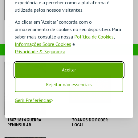
experiência e a perceber como a plataforma é
utilizada pelos nossos visitantes.
Ao clicar em "Aceitar" concorda com o
ÓPTIMISTA
armazenamento de cookies no seu dispositivo. Para
CÉPTICO - DIOGO
BATÁGUAS
saber mais consulte a nossa
Política de Cookies
,
Informações Sobre Cookies
e
TEATRO-CINE
PRODUTOS
TORRES VEDRAS
Privacidade & Segurança
.
MAIS INFO
Aceitar
COMPRAR
Rejeitar não essenciais
Gerir Preferências
1807 1814 GUERRA
30 ANOS DO PODER
PENINSULAR
LOCAL
C. M. TORRES
C. M. TORRES