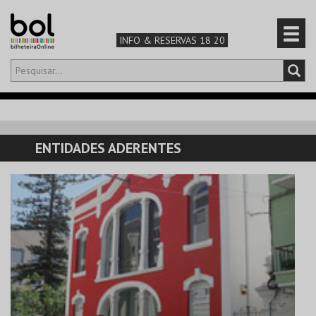
INFO & RESERVAS 18 20
Olá,
iniciar sessão
PT
0
CARRINHO
ENTIDADES ADERENTES
TEATRO & ARTE
MÚSICA & FESTIVAIS
FAMÍLIA
DESPORTO & AVENTURA