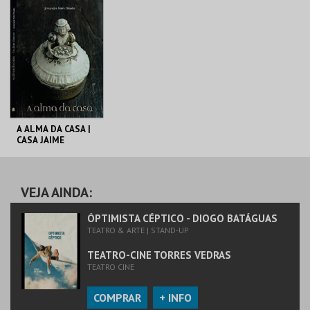
VEDRAS
VEDRAS
MAIS INFO
MAIS INFO
COMPRAR
COMPRAR
A ALMA DA CASA |
CASA JAIME
UMBELINO
C. M. TORRES
VEDRAS
VEJA AINDA:
MAIS INFO
ÓPTIMISTA CÉPTICO - DIOGO BATÁGUAS
TEATRO & ARTE | STAND-UP
COMPRAR
TEATRO-CINE TORRES VEDRAS
TEATRO CINE
COMPRAR
+ INFO