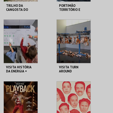
TRILHO DA
PORTIMÃO
CANGOSTA DO
TERRITÓRIO E
ESTÊVÃO
IDENTIDADE
LOJA DA CASA-
MUSEU DE
MUSEU CAMILO
PORTIMÃO
MAIS INFO
MAIS INFO
COMPRAR
COMPRAR
VISITA HISTÓRIA
VISITA TURN
DA ENERGIA +
AROUND
PEQUENOS
MAAT
MAAT
MAIS INFO
MAIS INFO
COMPRAR
COMPRAR