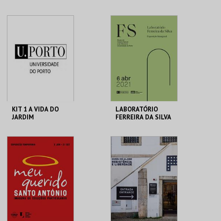
DE CASCAIS
CENTRO CULTURAL
MHNC-UP - POLO
CASCAIS
CENTRAL
MAIS INFO
MAIS INFO
COMPRAR
COMPRAR
KIT 1 A VIDA DO
LABORATÓRIO
JARDIM
FERREIRA DA SILVA
GALERIA DA
MHNC-UP - POLO
BIODIVERSIDADE
CENTRAL
MAIS INFO
MAIS INFO
COMPRAR
COMPRAR