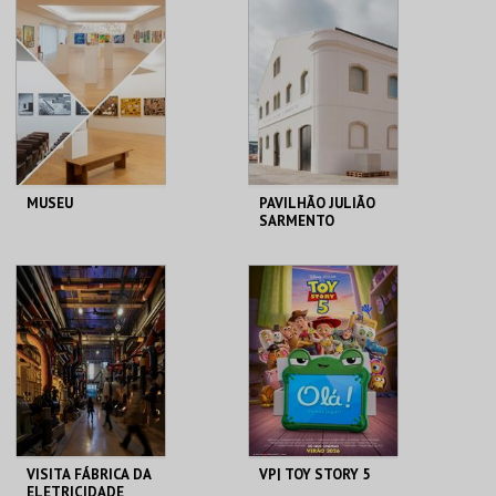
FUNDAÇÃO
FUNDAÇÃO
GRAMAXO
GRAMAXO
MAIS INFO
MAIS INFO
COMPRAR
COMPRAR
MUSEU
PAVILHÃO JULIÃO
SARMENTO
FUNDAÇÃO
PAVILHÃO JULIÃO
GRAMAXO
SARMENTO
MAIS INFO
MAIS INFO
COMPRAR
COMPRAR
VISITA FÁBRICA DA
VP| TOY STORY 5
ELETRICIDADE