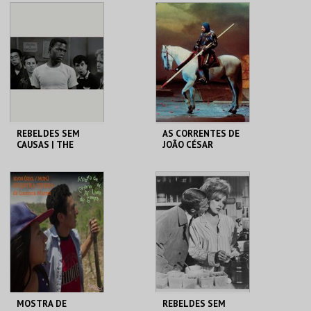
CINEMA CHARLOT
CASA DO CINEMA
DE COIMBRA
MAIS INFO
MAIS INFO
COMPRAR
COMPRAR
REBELDES SEM
AS CORRENTES DE
CAUSAS | THE
JOÃO CÉSAR
BLACKBOARD
MONTEIRO |
JUNGLE
SILVESTRE
CINEMATECA
LUCKY STAR
MAIS INFO
MAIS INFO
COMPRAR
COMPRAR
MOSTRA DE
REBELDES SEM