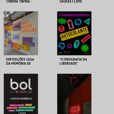
CINEMA TAVIRA -
CAUSAS | LOVE
NUESTRA TIERRA
WITH THE PROPER
STRANGER
CLAUSTROS
CINEMATECA
CONVENTO CARMO
MAIS INFO
MAIS INFO
COMPRAR
COMPRAR
EXPOSIÇÕES CASA
"ICONOGRAFIA DA
DA MEMÓRIA DE
LIBERDADE"
GUIMARÃES | 2026
CASA DA MEMÓRIA .
MUDE
MAIS INFO
MAIS INFO
COMPRAR
COMPRAR