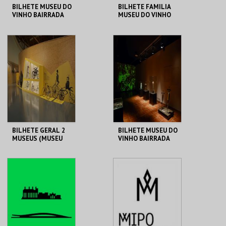
BILHETE MUSEU DO
BILHETE FAMILIA
VINHO BAIRRADA
MUSEU DO VINHO
BAIRRADA
MUSEU DO VINHO
MUSEU DO VINHO
BAIRRADA
BAIRRADA
MAIS INFO
MAIS INFO
COMPRAR
COMPRAR
BILHETE GERAL 2
BILHETE MUSEU DO
MUSEUS (MUSEU
VINHO BAIRRADA
DO VINHO
BAIRRADA + MUSEU
DUAS RODAS)
MUSEU DO VINHO
MUSEU DO VINHO
BAIRRADA
BAIRRADA
MAIS INFO
MAIS INFO
COMPRAR
COMPRAR