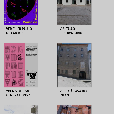
INSCREVER
COMPRAR
VER E LER PAULO
VISITA AO
DE CANTOS
RESERVATÓRIO
MUDE
RESERVATÓRIO
MAIS INFO
MAIS INFO
COMPRAR
COMPRAR
YOUNG DESIGN
VISITA À CASA DO
GENERATION’26
INFANTE
MUDE
CASA DO INFANTE