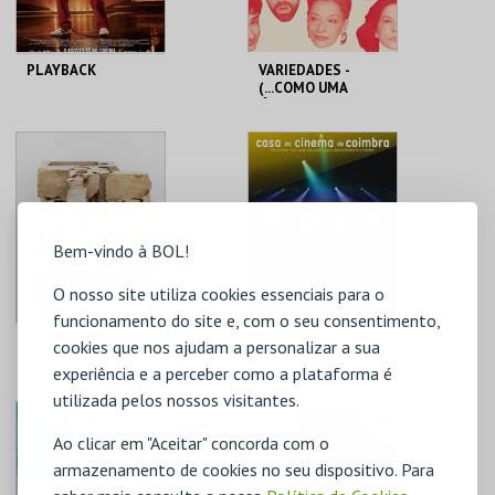
PLAYBACK
VARIEDADES -
(...COMO UMA
ÓPERA BUFA
ERÓTICA E
SATÍRICA.)
CINEMA CHARLOT
TEATRO
VARIEDADES
MAIS INFO
MAIS INFO
Bem-vindo à BOL!
COMPRAR
COMPRAR
O nosso site utiliza cookies essenciais para o
funcionamento do site e, com o seu consentimento,
VISITA TERRA
PULP: UM FILME
cookies que nos ajudam a personalizar a sua
POÉTICA - ANNA
SOBRE A VIDA, A
experiência e a perceber como a plataforma é
MARIA MAIOLINO
MORTE E
SUPERMERCADOS
utilizada pelos nossos visitantes.
MAAT
CASA DO CINEMA
DE COIMBRA
Ao clicar em "Aceitar" concorda com o
armazenamento de cookies no seu dispositivo. Para
MAIS INFO
MAIS INFO