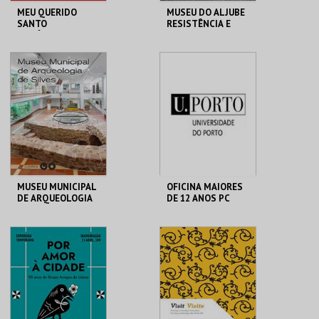
MEU QUERIDO
MUSEU DO ALJUBE
SANTO
RESISTÊNCIA E
ANTÓNIO.IMAGENS
LIBERDADE
COLEÇÕES
PARTICULARES-EXP
ML - SANTO
MUSEU DO ALJUBE
TEMPORÁRIA
ANTÓNIO
MAIS INFO
MAIS INFO
COMPRAR
COMPRAR
MUSEU MUNICIPAL
OFICINA MAIORES
DE ARQUEOLOGIA
DE 12 ANOS PC
MUSEU MUNIC. ARQ.
MHNC-UP - POLO
SILVES
CENTRAL
MAIS INFO
MAIS INFO
COMPRAR
COMPRAR