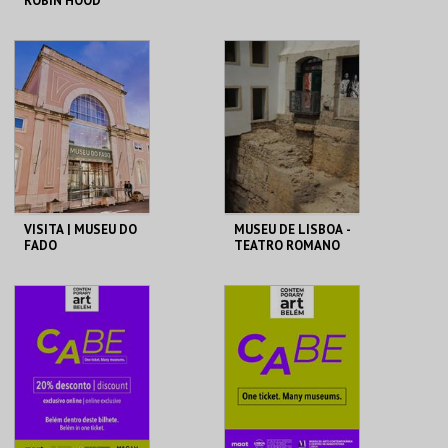
ROBIN HOOD
CINE-TEATRO
CINEMAS CINEMAX
CARIDADE
PENAFIEL
MAIS INFO
MAIS INFO
COMPRAR
COMPRAR
VISITA | MUSEU DO
MUSEU DE LISBOA -
FADO
TEATRO ROMANO
MUSEU DO FADO
ML - TEATRO
ROMANO
MAIS INFO
MAIS INFO
COMPRAR
COMPRAR