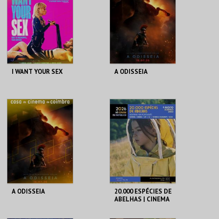
MAIS INFO
MAIS INFO
COMPRAR
COMPRAR
I WANT YOUR SEX
A ODISSEIA
CASA DO CINEMA
CINEMAS CINEMAX
DE COIMBRA
PENAFIEL
MAIS INFO
MAIS INFO
COMPRAR
COMPRAR
A ODISSEIA
20.000 ESPÉCIES DE
ABELHAS | CINEMA
AO AR LIVRE