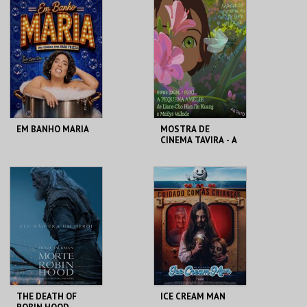
CASA DO CINEMA
REPÚBLICA 14 -
DE COIMBRA
OLHÃO
MAIS INFO
MAIS INFO
COMPRAR
COMPRAR
EM BANHO MARIA
MOSTRA DE
CINEMA TAVIRA - A
PEQUENA AMÉLIE
C CULTURAL
CLAUSTROS
ANTÓNIO ALEIXO
CONVENTO CARMO
MAIS INFO
MAIS INFO
COMPRAR
COMPRAR
THE DEATH OF
ICE CREAM MAN