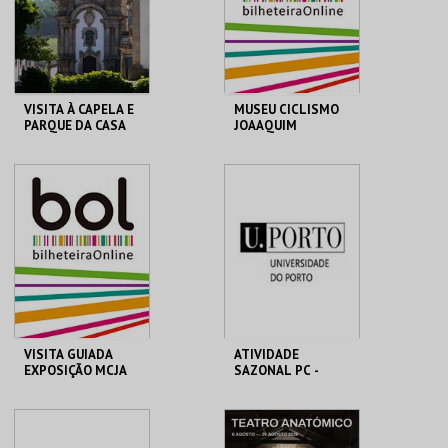
COMPRAR
COMPRAR
VISITA À CAPELA E
MUSEU CICLISMO
PARQUE DA CASA
JOAAQUIM
DE MATEUS
AGOSTINHO
(VISITA GUIADA
P/ESCOLAS FORA
FUND. DA CASA DE
MUSEU DO CICLISMO
CONC.)
MATEUS
MAIS INFO
MAIS INFO
COMPRAR
VISITA GUIADA
ATIVIDADE
EXPOSIÇÃO MCJA
SAZONAL PC -
ATÉ 25 PESSOAS
SEMANA
MUSEU DO CICLISMO
MHNC-UP - POLO
CENTRAL