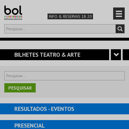
INFO & RESERVAS 18 20
Olá,
iniciar sessão
PT
0
CARRINHO
BILHETES TEATRO & ARTE
TEATRO & ARTE
MÚSICA & FESTIVAIS
FAMÍLIA
RESULTADOS
- EVENTOS
DESPORTO & AVENTURA
PRESENCIAL