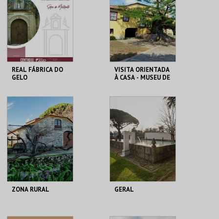
MAIS INFO
MAIS INFO
COMPRAR
COMPRAR
REAL FÁBRICA DO
VISITA ORIENTADA
GELO
À CASA - MUSEU DE
CAMILO
REAL FÁBRICA DO
LOJA DA CASA-
GELO
MUSEU CAMILO
MAIS INFO
MAIS INFO
COMPRAR
COMPRAR
ZONA RURAL
GERAL