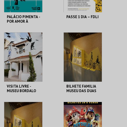
PALÁCIO PIMENTA -
PASSE 1 DIA – FDLI
POR AMOR À
CIDADE - 90 ANOS
DO GAL
ML - PALÁCIO
CENTRO CULTURAL
PIMENTA
CASCAIS
MAIS INFO
MAIS INFO
COMPRAR
COMPRAR
VISITA LIVRE -
BILHETE FAMILIA
MUSEU BORDALO
MUSEU DAS DUAS
PINHEIRO
RODAS
MUSEU BORDALO
M2R
PINHEIRO
MAIS INFO
MAIS INFO