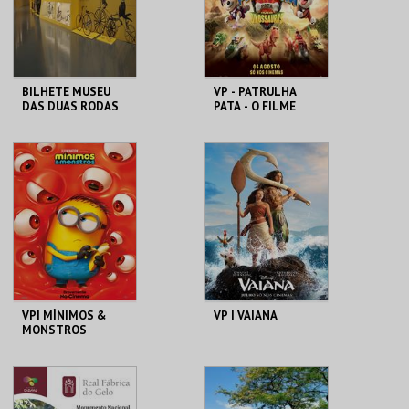
COMPRAR
COMPRAR
BILHETE MUSEU
VP - PATRULHA
DAS DUAS RODAS
PATA - O FILME
DOS DINOSSAUROS
M2R
CINEMAS CINEMAX
PENAFIEL
MAIS INFO
MAIS INFO
COMPRAR
COMPRAR
VP| MÍNIMOS &
VP | VAIANA
MONSTROS
CINEMAS CINEMAX
CINEMAS CINEMAX
PENAFIEL
PENAFIEL