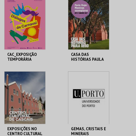
CENTRAL
MAIS INFO
MAIS INFO
COMPRAR
COMPRAR
CAC_EXPOSIÇÃO
CASA DAS
TEMPORÁRIA
HISTÓRIAS PAULA
REGO
CAC
CASA HIST. PAULA
REGO
MAIS INFO
MAIS INFO
COMPRAR
COMPRAR
EXPOSIÇÕES NO
GEMAS, CRISTAIS E
CENTRO CULTURAL
MINERAIS