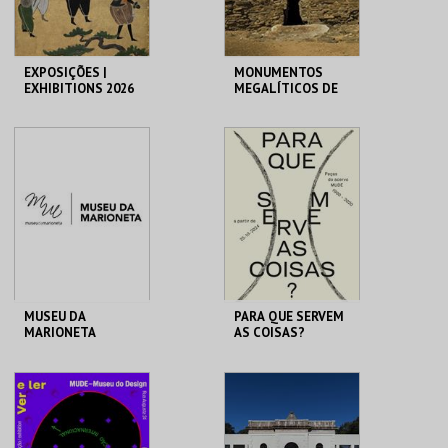
EXPOSIÇÕES |
MONUMENTOS
EXHIBITIONS 2026
MEGALÍTICOS DE
ALCALAR
MUSEU DO ORIENTE.
ALCALAR
MAIS INFO
MAIS INFO
INSCREVER
COMPRAR
MUSEU DA
PARA QUE SERVEM
MARIONETA
AS COISAS?
MUSEU DA
MUDE
MARIONETA
MAIS INFO
MAIS INFO