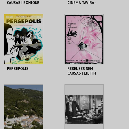
CAUSAS | BONJOUR
CINEMA TAVIRA -
TRISTESSE
KONTINENTAL ‘25
CINEMATECA
CLAUSTROS
CONVENTO CARMO
MAIS INFO
MAIS INFO
COMPRAR
COMPRAR
PERSEPOLIS
REBELSES SEM
CAUSAS | LILITH
CASA DO CINEMA
CINEMATECA
DE COIMBRA
MAIS INFO
MAIS INFO
COMPRAR
COMPRAR