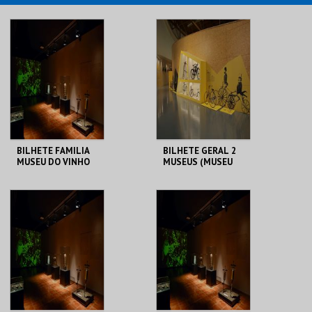
BILHETE FAMILIA
BILHETE GERAL 2
MUSEU DO VINHO
MUSEUS (MUSEU
BAIRRADA
DO VINHO
BAIRRADA + MUSEU
DUAS RODAS)
MUSEU DO VINHO
MUSEU DO VINHO
BAIRRADA
BAIRRADA
MAIS INFO
MAIS INFO
COMPRAR
COMPRAR