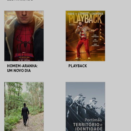
MAAT
CINEMAS CINEMAX
PENAFIEL
MAIS INFO
MAIS INFO
COMPRAR
COMPRAR
HOMEM-ARANHA:
PLAYBACK
UM NOVO DIA
CINEMAS CINEMAX
CASA DO CINEMA
PENAFIEL
DE COIMBRA
MAIS INFO
MAIS INFO
COMPRAR
COMPRAR