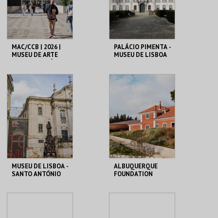
COMPRAR
COMPRAR
MAC/CCB | 2026 |
PALÁCIO PIMENTA -
MUSEU DE ARTE
MUSEU DE LISBOA
CONTEMPORÂNEA
E CENTRO DE
ARQUITETURA
CCB
ML - PALÁCIO
PIMENTA
MAIS INFO
MAIS INFO
COMPRAR
COMPRAR
MUSEU DE LISBOA -
ALBUQUERQUE
SANTO ANTÓNIO
FOUNDATION
ML - SANTO
ALBUQUERQUE
ANTÓNIO
FOUNDATION