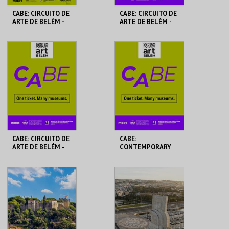
CABE: CIRCUITO DE
CABE: CIRCUITO DE
ARTE DE BELÉM -
ARTE DE BELÉM -
CCB
MACAM
CCB
MACAM
MAIS INFO
MAIS INFO
COMPRAR
COMPRAR
CABE: CIRCUITO DE
CABE:
ARTE DE BELÉM -
CONTEMPORARY
PAV. JULIAO
ART BELÉM
SARMENTO
PAVILHÃO JULIÃO
MAAT
SARMENTO
MAIS INFO
MAIS INFO
COMPRAR
COMPRAR