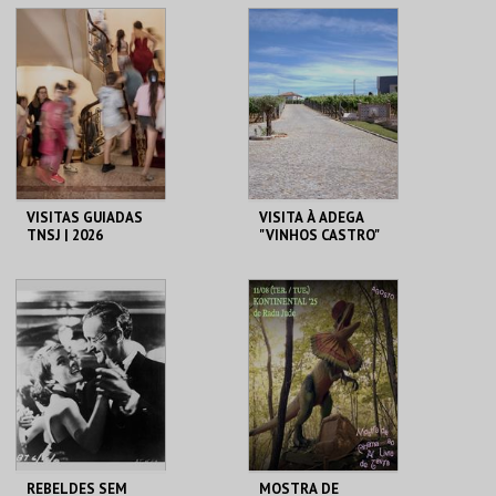
MUSEU ROMÂNTICO
CASA-MUSEU EGAS
MONIZ
MAIS INFO
MAIS INFO
COMPRAR
COMPRAR
VISITAS GUIADAS
VISITA À ADEGA
TNSJ | 2026
"VINHOS CASTRO"
TEATRO NACIONAL
CASTRO SOC. AGRO
SÃO JOÃO
PECUÁRIA
MAIS INFO
MAIS INFO
COMPRAR
COMPRAR
REBELDES SEM
MOSTRA DE