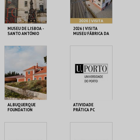
COMPRAR
COMPRAR
MUSEU DE LISBOA -
2026 | VISITA
SANTO ANTÓNIO
MUSEU FÁBRICA DA
HISTÓRIA – ARROZ
ML - SANTO
MUSEU FÁBRICA DA
ANTÓNIO
HISTÓRIA
MAIS INFO
MAIS INFO
COMPRAR
COMPRAR
ALBUQUERQUE
ATIVIDADE
FOUNDATION
PRÁTICA PC
ALBUQUERQUE
MHNC-UP - POLO
FOUNDATION
CENTRAL