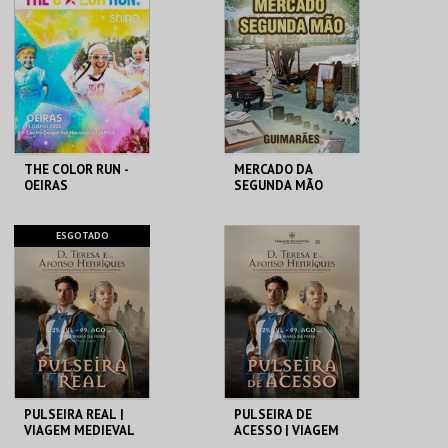
VEDRAS
ORNITOLÓGICO
MAIS INFO
MAIS INFO
COMPRAR
COMPRAR
THE COLOR RUN -
MERCADO DA
OEIRAS
SEGUNDA MÃO
OEIRAS/JAMOR
MERCADO
ESGOTADO
MUNICIPAL GMR
MAIS INFO
MAIS INFO
INSCREVER
INSCREVER
PULSEIRA REAL |
PULSEIRA DE
VIAGEM MEDIEVAL
ACESSO | VIAGEM
EM TERRA DE
MEDIEVAL EM