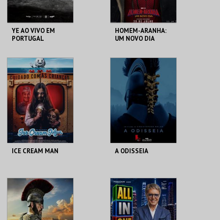
YE AO VIVO EM
HOMEM-ARANHA:
PORTUGAL
UM NOVO DIA
ESTÁDIO ALGARVE
CINEMAS CINEMAX
PENAFIEL
MAIS INFO
MAIS INFO
COMPRAR
COMPRAR
ICE CREAM MAN
A ODISSEIA
CINEMAS CINEMAX
AUD. MUN. PESO DA
PENAFIEL
RÉGUA
MAIS INFO
MAIS INFO