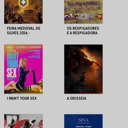
INSCREVER
INSCREVER
FEIRA MEDIEVAL DE
OS RESPIGADORES
SILVES 2026 -
E A RESPIGADORA
BILHETE DIÁRIO
CENTRO HISTÓRICO
CINEMA CHARLOT
SILVES
MAIS INFO
MAIS INFO
COMPRAR
COMPRAR
I WANT YOUR SEX
A ODISSEIA
CASA DO CINEMA
CINEMAS CINEMAX
DE COIMBRA
PENAFIEL