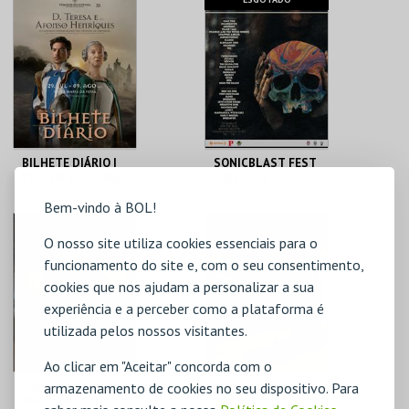
MONIZ
SARMENTO
MAIS INFO
MAIS INFO
COMPRAR
COMPRAR
BILHETE DIÁRIO |
SONICBLAST FEST
VIAGEM MEDIEVAL
2026 - DIA 7 -
EM TERRA DE
DIÁRIO
Bem-vindo à BOL!
SANTA MARIA 2026
SANTA MARIA DA
PRAIA DUNA DO
FEIRA
CALDEIRÃO
O nosso site utiliza cookies essenciais para o
funcionamento do site e, com o seu consentimento,
MAIS INFO
MAIS INFO
cookies que nos ajudam a personalizar a sua
experiência e a perceber como a plataforma é
COMPRAR
utilizada pelos nossos visitantes.
Ao clicar em "Aceitar" concorda com o
TEATRO
A RODA DE OLEIRO
armazenamento de cookies no seu dispositivo. Para
ANATÓMICO |