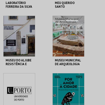
LABORATÓRIO
MEU QUERIDO
FERREIRA DA SILVA
SANTO
ANTÓNIO.IMAGENS
COLEÇÕES
PARTICULARES-EXP
MHNC-UP - POLO
ML - SANTO
TEMPORÁRIA
CENTRAL
ANTÓNIO
MAIS INFO
MAIS INFO
COMPRAR
COMPRAR
MUSEU DO ALJUBE
MUSEU MUNICIPAL
RESISTÊNCIA E
DE ARQUEOLOGIA
LIBERDADE
MUSEU DO ALJUBE
MUSEU MUNIC. ARQ.
SILVES
MAIS INFO
MAIS INFO
COMPRAR
COMPRAR