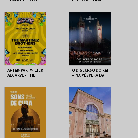
TRONO
MR. BELT & WEZOL
PORTUCALENSE
SANTA MARIA DA
BLISS OPEN AIR
FEIRA
MAIS INFO
MAIS INFO
COMPRAR
COMPRAR
AFTER-PARTY- LICK
O DISCURSO DO REI
ALGARVE - THE
– NA VÉSPERA DA
MARTINEZ
HISTÓRIA
BROTHERS
LICK ALGARVE
SANTA MARIA DA
FEIRA
MAIS INFO
MAIS INFO
COMPRAR
COMPRAR