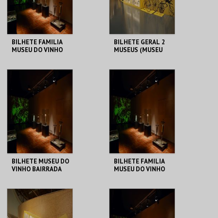
BILHETE FAMILIA
BILHETE GERAL 2
MUSEU DO VINHO
MUSEUS (MUSEU
BAIRRADA
DO VINHO
BAIRRADA + MUSEU
DUAS RODAS)
MUSEU DO VINHO
MUSEU DO VINHO
BAIRRADA
BAIRRADA
MAIS INFO
MAIS INFO
COMPRAR
COMPRAR
BILHETE MUSEU DO
BILHETE FAMILIA
VINHO BAIRRADA
MUSEU DO VINHO
BAIRRADA
MUSEU DO VINHO
MUSEU DO VINHO
BAIRRADA
BAIRRADA