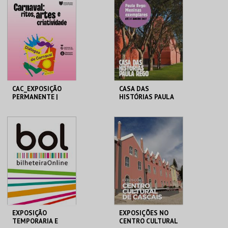
CENTRAL
VEDRAS
MAIS INFO
MAIS INFO
COMPRAR
COMPRAR
CAC_EXPOSIÇÃO
CASA DAS
PERMANENTE |
HISTÓRIAS PAULA
EXPOSIÇÃO
REGO
TEMPORÁRIA
CAC
CASA HIST. PAULA
REGO
MAIS INFO
MAIS INFO
COMPRAR
COMPRAR
EXPOSIÇÃO
EXPOSIÇÕES NO
TEMPORARIA E
CENTRO CULTURAL