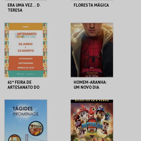
ERA UMA VEZ… D.
FLORESTA MÁGICA
TERESA
SANTA MARIA DA
SANTA MARIA DA
FEIRA
FEIRA
MAIS INFO
MAIS INFO
COMPRAR
COMPRAR
61ª FEIRA DE
HOMEM-ARANHA:
ARTESANATO DO
UM NOVO DIA
ESTORIL
FIARTIL
CINEMAS CINEMAX
PENAFIEL
MAIS INFO
MAIS INFO
COMPRAR
COMPRAR