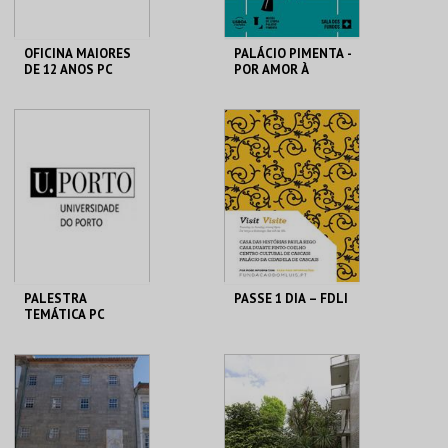
OFICINA MAIORES
PALÁCIO PIMENTA -
DE 12 ANOS PC
POR AMOR À
CIDADE - 90 ANOS
DO GAL
MHNC-UP - POLO
ML - PALÁCIO
CENTRAL
PIMENTA
MAIS INFO
MAIS INFO
COMPRAR
COMPRAR
PALESTRA
PASSE 1 DIA – FDLI
TEMÁTICA PC
MHNC-UP - POLO
CENTRO CULTURAL
CENTRAL
CASCAIS
MAIS INFO
MAIS INFO