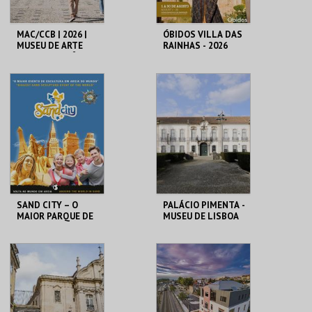
MAC/CCB | 2026 |
ÓBIDOS VILLA DAS
MUSEU DE ARTE
RAINHAS - 2026
CONTEMPORÂNEA
E CENTRO DE
ARQUITETURA
CCB
CERCA CASTELO DE
ÓBIDOS
MAIS INFO
MAIS INFO
COMPRAR
COMPRAR
SAND CITY – O
PALÁCIO PIMENTA -
MAIOR PARQUE DE
MUSEU DE LISBOA
ESCULTURAS EM
AREIA DO MUNDO
SAND CITY
ML - PALÁCIO
PIMENTA
MAIS INFO
MAIS INFO