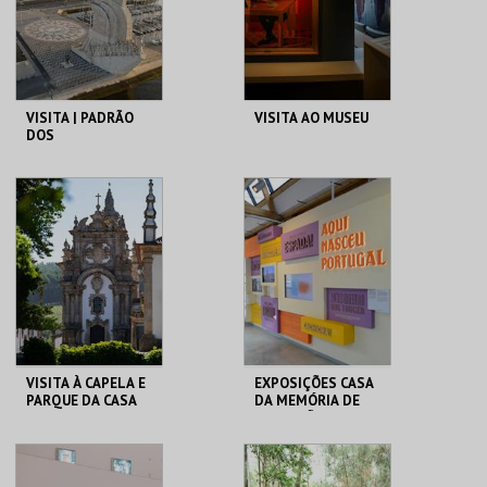
COMPRAR
COMPRAR
VISITA | PADRÃO
VISITA AO MUSEU
DOS
DESCOBRIMENTOS
PADRÃO DOS
CASA FERNANDO
DESCOBRIMENTOS
PESSOA
MAIS INFO
MAIS INFO
COMPRAR
COMPRAR
VISITA À CAPELA E
EXPOSIÇÕES CASA
PARQUE DA CASA
DA MEMÓRIA DE
DE MATEUS
GUIMARÃES | 2026
FUND. DA CASA DE
CASA DA MEMÓRIA .
MATEUS