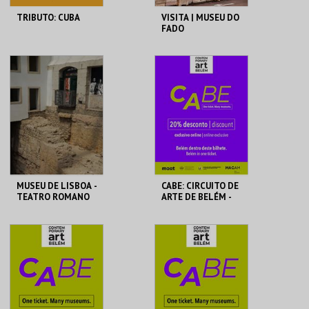
TRIBUTO: CUBA
VISITA | MUSEU DO
FADO
CASINO FIGUEIRA
MUSEU DO FADO
MAIS INFO
MAIS INFO
COMPRAR
COMPRAR
MUSEU DE LISBOA -
CABE: CIRCUITO DE
TEATRO ROMANO
ARTE DE BELÉM -
CCB
ML - TEATRO
CCB
ROMANO
MAIS INFO
MAIS INFO
COMPRAR
COMPRAR