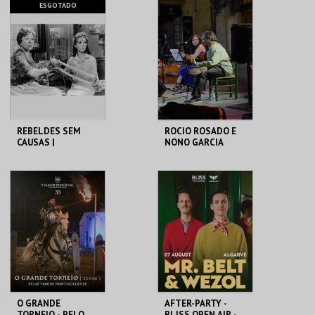
CINEMA CHARLOT
CINEMA AO AR LIVRE
ESGOTADO
MAIS INFO
MAIS INFO
COMPRAR
COMPRAR
REBELDES SEM
ROCIO ROSADO E
CAUSAS |
NONO GARCIA
SPLENDOR IN THE
GRASS
CINEMATECA
C. UNESCO DE BEJA
MAIS INFO
MAIS INFO
COMPRAR
O GRANDE
AFTER-PARTY -
TORNEIO - PELO
BLISS OPEN AIR -