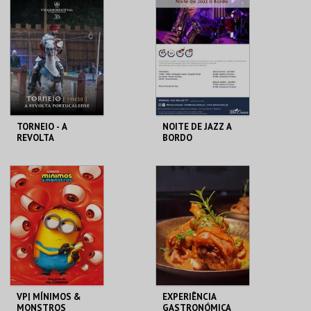
CINEMATECA
BLUE CRUISES
MAIS INFO
MAIS INFO
COMPRAR
COMPRAR
TORNEIO - A
NOITE DE JAZZ A
REVOLTA
BORDO
PORTUCALENSE
SANTA MARIA DA
BLUE CRUISES
FEIRA
MAIS INFO
MAIS INFO
COMPRAR
COMPRAR
VP| MÍNIMOS &
EXPERIÊNCIA
MONSTROS
GASTRONÓMICA