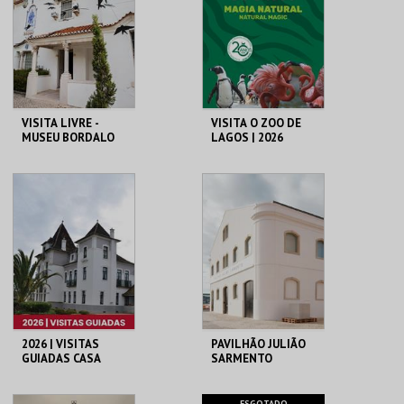
MAIS INFO
MAIS INFO
COMPRAR
COMPRAR
VISITA LIVRE -
VISITA O ZOO DE
MUSEU BORDALO
LAGOS | 2026
PINHEIRO
MUSEU BORDALO
ZOO DE LAGOS
PINHEIRO
MAIS INFO
MAIS INFO
COMPRAR
COMPRAR
2026 | VISITAS
PAVILHÃO JULIÃO
GUIADAS CASA
SARMENTO
MUSEU EGAS
MONIZ
CASA-MUSEU EGAS
PAVILHÃO JULIÃO
ESGOTADO