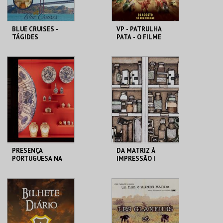
BLUE CRUISES -
VP - PATRULHA
TÁGIDES
PATA - O FILME
PROMENADE 2026
DOS DINOSSAUROS
BLUE CRUISES
CINEMAS CINEMAX
PENAFIEL
MAIS INFO
MAIS INFO
COMPRAR
COMPRAR
PRESENÇA
DA MATRIZ À
PORTUGUESA NA
IMPRESSÃO |
ÁSIA| VISITA
VISITAS
ORIENTADA
CURATORIAIS
MUSEU DO ORIENTE.
MUSEU DO ORIENTE.
MAIS INFO
MAIS INFO