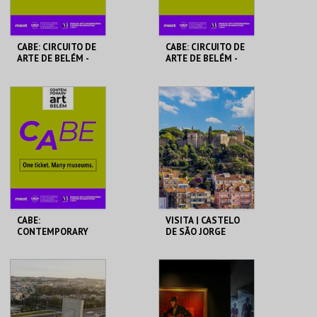
CABE: CIRCUITO DE
CABE: CIRCUITO DE
ARTE DE BELÉM -
ARTE DE BELÉM -
MACAM
PAV. JULIAO
SARMENTO
MACAM
PAVILHÃO JULIÃO
SARMENTO
MAIS INFO
MAIS INFO
COMPRAR
COMPRAR
CABE:
VISITA | CASTELO
CONTEMPORARY
DE SÃO JORGE
ART BELÉM
MAAT
CASTELO DE SÃO
JORGE
MAIS INFO
MAIS INFO