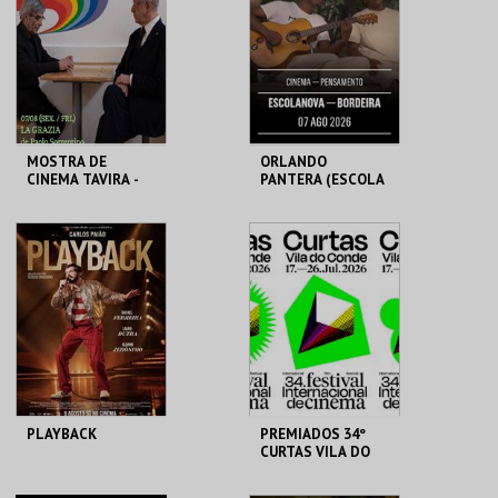
MAIS INFO
MAIS INFO
COMPRAR
COMPRAR
MOSTRA DE
ORLANDO
CINEMA TAVIRA -
PANTERA (ESCOLA
LA GRAZIA
NOVA)
CLAUSTROS
ESCOLA NOVA
CONVENTO CARMO
BORDEIRA
MAIS INFO
MAIS INFO
COMPRAR
INSCREVER
PLAYBACK
PREMIADOS 34º
CURTAS VILA DO
CONDE