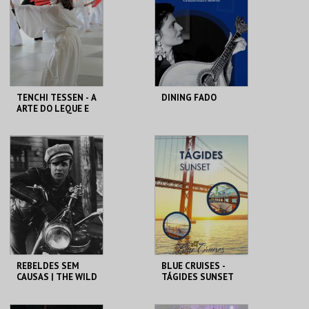
MAIS INFO
MAIS INFO
COMPRAR
COMPRAR
TENCHI TESSEN - A
DINING FADO
ARTE DO LEQUE E
DO SOPRO
MUSEU DO ORIENTE.
SINA THE HOUSE OF
FADO
MAIS INFO
MAIS INFO
INSCREVER
COMPRAR
REBELDES SEM
BLUE CRUISES -
CAUSAS | THE WILD
TÁGIDES SUNSET
ONE
2026