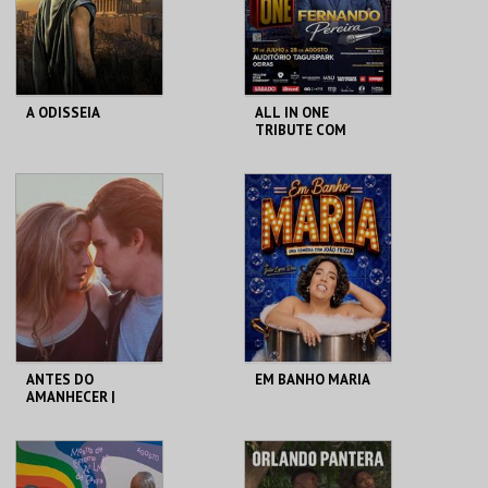
COMPRAR
COMPRAR
A ODISSEIA
ALL IN ONE
TRIBUTE COM
FERNANDO
PEREIRA
CINE TEATRO JOÃO
TAGUSPARK
VERDE
MAIS INFO
MAIS INFO
COMPRAR
COMPRAR
ANTES DO
EM BANHO MARIA
AMANHECER |
BEFORE SUNRISE
CAPITÓLIO.
C CULTURAL
ANTÓNIO ALEIXO