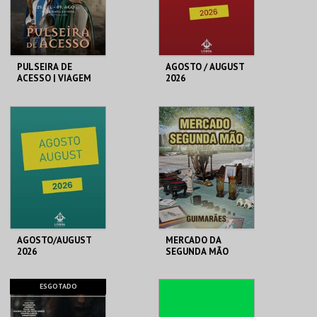
INSCREVER
PULSEIRA DE
AGOSTO / AUGUST
ACESSO | VIAGEM
2026
MEDIEVAL EM
TERRA DE SANTA
MARIA 2026
SANTA MARIA DA
RESIDÊNCIAS
FEIRA
ARTÍSTICAS
MAIS INFO
MAIS INFO
COMPRAR
RESERVAR
AGOSTO/AUGUST
MERCADO DA
2026
SEGUNDA MÃO
POLO CULTURAL
MERCADO
ESGOTADO
GAIVOTAS
MUNICIPAL GMR