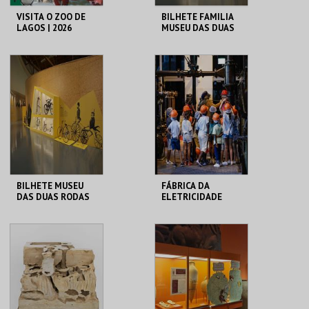
VISITA O ZOO DE
BILHETE FAMILIA
LAGOS | 2026
MUSEU DAS DUAS
RODAS
ZOO DE LAGOS
M2R
MAIS INFO
MAIS INFO
COMPRAR
COMPRAR
BILHETE MUSEU
FÁBRICA DA
DAS DUAS RODAS
ELETRICIDADE
PARA OS +
PEQUENOS
M2R
MAAT
MAIS INFO
MAIS INFO
COMPRAR
INSCREVER