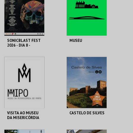
MAIS INFO
MAIS INFO
RESERVAR
INSCREVER
SONICBLAST FEST
MUSEU
2026 - DIA 8 -
DIÁRIO
PRAIA DUNA DO
MAAT
CALDEIRÃO
MAIS INFO
MAIS INFO
COMPRAR
VISITA AO MUSEU
CASTELO DE SILVES
DA MISERICÓRDIA
DO PORTO - 2026
MMIPO
CASTELO DE SILVES