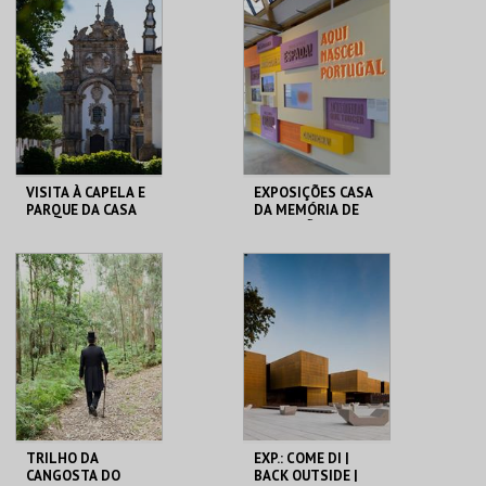
MAIS INFO
MAIS INFO
COMPRAR
COMPRAR
VISITA À CAPELA E
EXPOSIÇÕES CASA
PARQUE DA CASA
DA MEMÓRIA DE
DE MATEUS
GUIMARÃES | 2026
FUND. DA CASA DE
CASA DA MEMÓRIA .
MATEUS
MAIS INFO
MAIS INFO
COMPRAR
COMPRAR
TRILHO DA
EXP.: COME DI |
CANGOSTA DO
BACK OUTSIDE |