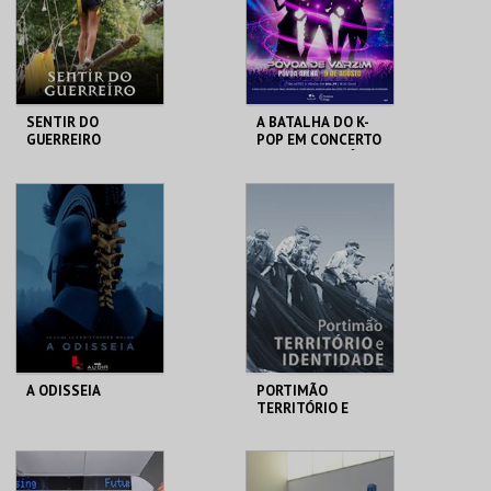
COMPRAR
COMPRAR
SENTIR DO
A BATALHA DO K-
GUERREIRO
POP EM CONCERTO
(TRIBUTO) | PÓVOA
DE VARZIM
SANTA MARIA DA
PÓVOA ARENA.
FEIRA
MAIS INFO
MAIS INFO
COMPRAR
COMPRAR
A ODISSEIA
PORTIMÃO
TERRITÓRIO E
IDENTIDADE
AUD. MUN. PESO DA
MUSEU DE
RÉGUA
PORTIMÃO