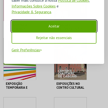
saber mais consulte a nossa
Política de Cookies
,
Informações Sobre Cookies
e
COMPRAR
COMPRAR
Privacidade & Segurança
.
CAC_EXPOSIÇÃO
CASA DAS
Aceitar
TEMPORÁRIA
HISTÓRIAS PAULA
REGO
Rejeitar não essenciais
CAC
CASA HIST. PAULA
REGO
Gerir Preferências
MAIS INFO
MAIS INFO
COMPRAR
COMPRAR
EXPOSIÇÃO
EXPOSIÇÕES NO
TEMPORARIA E
CENTRO CULTURAL
PERMANENTE
DE CASCAIS
MUSEU MUNICIPAL
MUSEU MUNICIPAL T.
CENTRO CULTURAL
VEDRAS
CASCAIS