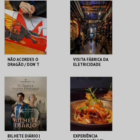
PAVILHÃO JULIÃO
BLUE CRUISES
SARMENTO
MAIS INFO
MAIS INFO
COMPRAR
COMPRAR
NÃO ACORDES O
VISITA FÁBRICA DA
DRAGÃO / DON´T
ELETRICIDADE
WAKE THE DRAGON
MAAT
MAAT
MAIS INFO
MAIS INFO
INSCREVER
COMPRAR
BILHETE DIÁRIO |
EXPERIÊNCIA