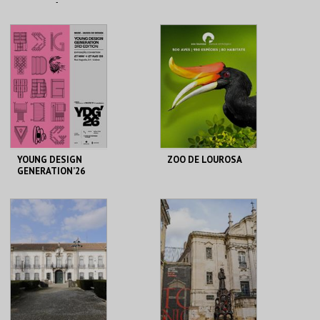
IDADE MÉDIA - 2026
CERCA CASTELO DE
MUDE
ÓBIDOS
MAIS INFO
MAIS INFO
COMPRAR
COMPRAR
YOUNG DESIGN
ZOO DE LOUROSA
GENERATION’26
MUDE
PARQUE
ORNITOLÓGICO
MAIS INFO
MAIS INFO
COMPRAR
COMPRAR