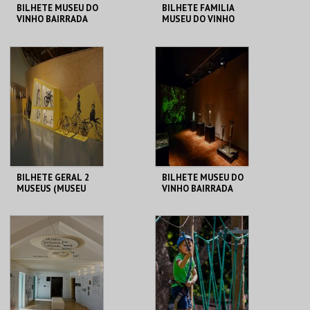
BILHETE MUSEU DO
BILHETE FAMILIA
VINHO BAIRRADA
MUSEU DO VINHO
BAIRRADA
MUSEU DO VINHO
MUSEU DO VINHO
BAIRRADA
BAIRRADA
MAIS INFO
MAIS INFO
COMPRAR
COMPRAR
BILHETE GERAL 2
BILHETE MUSEU DO
MUSEUS (MUSEU
VINHO BAIRRADA
DO VINHO
BAIRRADA + MUSEU
DUAS RODAS)
MUSEU DO VINHO
MUSEU DO VINHO
BAIRRADA
BAIRRADA
MAIS INFO
MAIS INFO
COMPRAR
COMPRAR