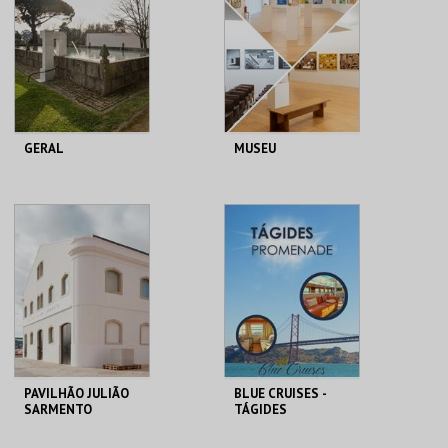
MAIS INFO
MAIS INFO
COMPRAR
COMPRAR
GERAL
MUSEU
FUNDAÇÃO
FUNDAÇÃO
GRAMAXO
GRAMAXO
MAIS INFO
MAIS INFO
COMPRAR
COMPRAR
PAVILHÃO JULIÃO
BLUE CRUISES -
SARMENTO
TÁGIDES
PROMENADE 2026