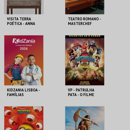
VISITA TERRA
TEATRO ROMANO -
POÉTICA - ANNA
MASTERCHEF
MARIA MAIOLINO
ROMANO - OFICINA
MAAT
ML - TEATRO
ROMANO
MAIS INFO
MAIS INFO
COMPRAR
COMPRAR
KIDZANIA LISBOA -
VP - PATRULHA
FAMÍLIAS
PATA - O FILME
DOS DINOSSAUROS
KIDZANIA
CINEMAS CINEMAX
PENAFIEL
MAIS INFO
MAIS INFO