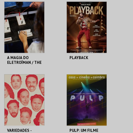
SANTA MARIA DA
SANTA MARIA DA
FEIRA
FEIRA
MAIS INFO
MAIS INFO
COMPRAR
COMPRAR
A MAGIA DO
PLAYBACK
ELETROÍMAN / THE
MAGIC OF
ELECTROMAGNETS
MAAT
CINEMA CHARLOT
MAIS INFO
MAIS INFO
INSCREVER
COMPRAR
VARIEDADES -
PULP: UM FILME