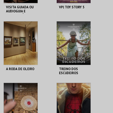
VISITA GUIADA OU
VP| TOY STORY 5
AUDIOGUIA E
DEGUSTAÇÃO DE 3
CERVEJAS
ARTESANAIS
MUSEU DA CERVEJA
CINEMAS CINEMAX
PENAFIEL
MAIS INFO
MAIS INFO
COMPRAR
COMPRAR
A RODA DE OLEIRO
TREINO DOS
ESCUDEIROS
MUSEU CONVENTO
SANTA MARIA DA
DOS LÓIOS
FEIRA
MAIS INFO
MAIS INFO
COMPRAR
COMPRAR