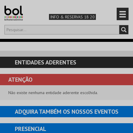
INFO & RESERVAS 18 20
Olá,
iniciar sessão
PT
0
CARRINHO
ENTIDADES ADERENTES
TEATRO & ARTE
ATENÇÃO
MÚSICA & FESTIVAIS
Não existe nenhuma entidade aderente escolhida.
FAMÍLIA
ADQUIRA TAMBÉM OS NOSSOS EVENTOS
DESPORTO & AVENTURA
PRESENCIAL