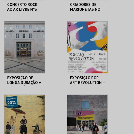
CONCERTO ROCK
CRIADORES DE
AO AR LIVRE Nº3
MARIONETAS NO
SÉC XXI -
EXPOSIÇÃO
TEMPORÁRIA
SANTARÉM
MUSEU DA
MARIONETA
MAIS INFO
MAIS INFO
COMPRAR
COMPRAR
EXPOSIÇÃO DE
EXPOSIÇÃO POP
LONGA DURAÇÃO +
ART REVOLUTION –
TEMPORÁRIAS
DA MODERNIDADE
À POP ART
MUDE
PALÁCIO SOTTO
MAIOR
MAIS INFO
MAIS INFO
COMPRAR
COMPRAR