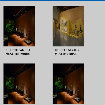
BILHETE FAMILIA
BILHETE GERAL 2
MUSEU DO VINHO
MUSEUS (MUSEU
BAIRRADA
DO VINHO
BAIRRADA + MUSEU
DUAS RODAS)
MUSEU DO VINHO
MUSEU DO VINHO
BAIRRADA
BAIRRADA
MAIS INFO
MAIS INFO
COMPRAR
COMPRAR