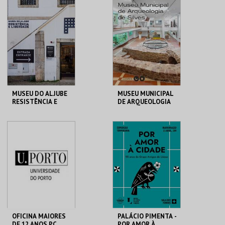
PARTICULARES-EXP
MHNC-UP - POLO
ML - SANTO
TEMPORÁRIA
CENTRAL
ANTÓNIO
MAIS INFO
MAIS INFO
COMPRAR
COMPRAR
MUSEU DO ALJUBE
MUSEU MUNICIPAL
RESISTÊNCIA E
DE ARQUEOLOGIA
LIBERDADE
MUSEU DO ALJUBE
MUSEU MUNIC. ARQ.
SILVES
MAIS INFO
MAIS INFO
COMPRAR
COMPRAR
OFICINA MAIORES
PALÁCIO PIMENTA -
DE 12 ANOS PC
POR AMOR À