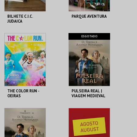
BILHETE C.I.C.
PARQUE AVENTURA
JUDAICA
MUSEU MUNICIPAL T.
PARQUE
ESGOTADO
VEDRAS
ORNITOLÓGICO
MAIS INFO
MAIS INFO
COMPRAR
COMPRAR
THE COLOR RUN -
PULSEIRA REAL |
OEIRAS
VIAGEM MEDIEVAL
EM TERRA DE
SANTA MARIA 2026
OEIRAS/JAMOR
SANTA MARIA DA
FEIRA
MAIS INFO
MAIS INFO