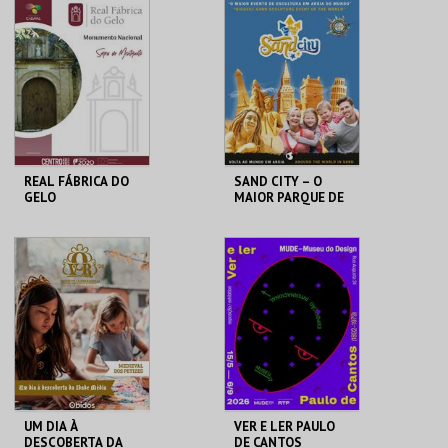
PRAIA DAS ROCAS
PRAIA DAS ROCAS
MAIS INFO
MAIS INFO
COMPRAR
COMPRAR
REAL FÁBRICA DO
SAND CITY – O
GELO
MAIOR PARQUE DE
ESCULTURAS EM
AREIA DO MUNDO
REAL FÁBRICA DO
SAND CITY
GELO
MAIS INFO
MAIS INFO
COMPRAR
COMPRAR
UM DIA À
VER E LER PAULO
DESCOBERTA DA
DE CANTOS