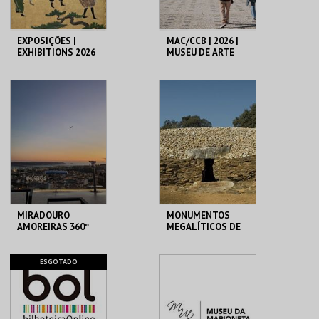
EXPOSIÇÕES |
MAC/CCB | 2026 |
EXHIBITIONS 2026
MUSEU DE ARTE
CONTEMPORÂNEA
E CENTRO DE
ARQUITETURA
MUSEU DO ORIENTE.
CCB
MAIS INFO
MAIS INFO
INSCREVER
COMPRAR
MIRADOURO
MONUMENTOS
AMOREIRAS 360º
MEGALÍTICOS DE
PANORAMIC VIEW
ALCALAR
AMOREIRAS 360º
ALCALAR
ESGOTADO
MAIS INFO
MAIS INFO