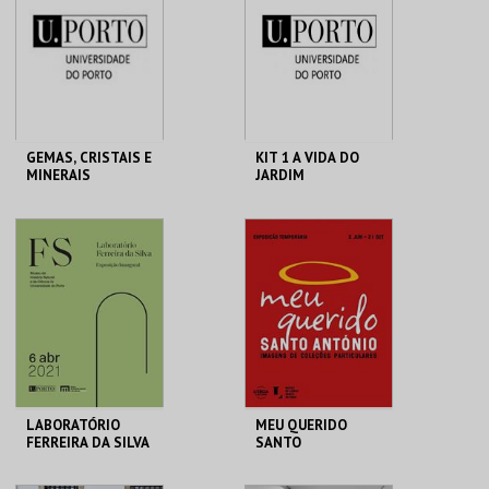
MAIS INFO
MAIS INFO
COMPRAR
COMPRAR
GEMAS, CRISTAIS E
KIT 1 A VIDA DO
MINERAIS
JARDIM
MHNC-UP - POLO
GALERIA DA
CENTRAL
BIODIVERSIDADE
MAIS INFO
MAIS INFO
COMPRAR
COMPRAR
LABORATÓRIO
MEU QUERIDO
FERREIRA DA SILVA
SANTO
ANTÓNIO.IMAGENS
COLEÇÕES