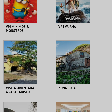
COMPRAR
COMPRAR
VP| MÍNIMOS &
VP | VAIANA
MONSTROS
CINEMAS CINEMAX
CINEMAS CINEMAX
PENAFIEL
PENAFIEL
MAIS INFO
MAIS INFO
COMPRAR
COMPRAR
VISITA ORIENTADA
ZONA RURAL
À CASA - MUSEU DE
CAMILO
LOJA DA CASA-
FUNDAÇÃO
MUSEU CAMILO
GRAMAXO