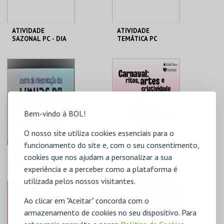
ATIVIDADE
ATIVIDADE
SAZONAL PC - DIA
TEMÁTICA PC
MHNC-UP - POLO
MHNC-UP - POLO
CENTRAL
CENTRAL
MAIS INFO
MAIS INFO
Bem-vindo à BOL!
COMPRAR
COMPRAR
O nosso site utiliza cookies essenciais para o
funcionamento do site e, com o seu consentimento,
BILHETE CILT
CAC_EXPOSIÇÃO
cookies que nos ajudam a personalizar a sua
TORRES VEDRAS
PERMANENTE |
experiência e a perceber como a plataforma é
EXPOSIÇÃO
TEMPORÁRIA
utilizada pelos nossos visitantes.
MUSEU MUNICIPAL T.
CAC
VEDRAS
Ao clicar em "Aceitar" concorda com o
armazenamento de cookies no seu dispositivo. Para
MAIS INFO
MAIS INFO