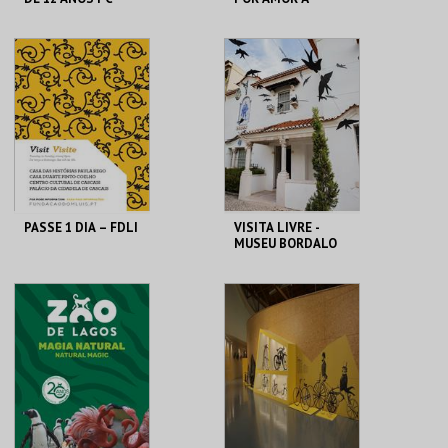
CIDADE - 90 ANOS
DO GAL
MHNC-UP - POLO
ML - PALÁCIO
CENTRAL
PIMENTA
MAIS INFO
MAIS INFO
COMPRAR
COMPRAR
PASSE 1 DIA – FDLI
VISITA LIVRE -
MUSEU BORDALO
PINHEIRO
CENTRO CULTURAL
MUSEU BORDALO
CASCAIS
PINHEIRO
MAIS INFO
MAIS INFO
COMPRAR
COMPRAR